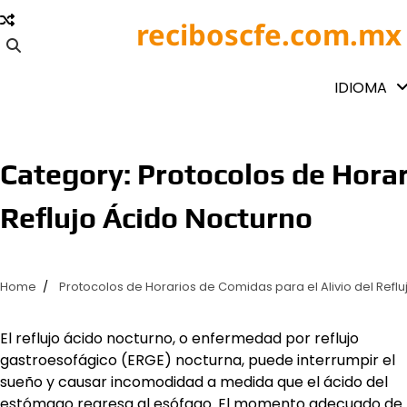
Skip
reciboscfe.com.mx
to
content
IDIOMA
Category:
Protocolos de Horar
Reflujo Ácido Nocturno
Home
Protocolos de Horarios de Comidas para el Alivio del Refl
El reflujo ácido nocturno, o enfermedad por reflujo
gastroesofágico (ERGE) nocturna, puede interrumpir el
sueño y causar incomodidad a medida que el ácido del
estómago regresa al esófago. El momento adecuado de