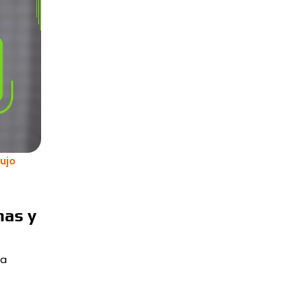
lujo
mas y
la