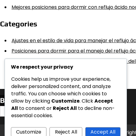
Mejores posiciones para dormir con reflujo ácido n
Categories
Ajustes en el estilo de vida para manejar el reflujo 
Posiciones para dormir para el manejo del reflujo á
Protocolos de Horarios de Comidas para el Alivio del
We respect your privacy
Cookies help us improve your experience,
deliver personalized content, and analyze
traffic. You can choose which cookies to
Buscar
allow by clicking
Customize
. Click
Accept
All
to consent or
Reject All
to decline non-
Search
essential cookies.
for:
Customize
Reject All
Accept All
Copyrigh