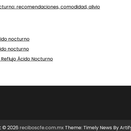
octurno: recomendaciones, comodidad, alivio
ácido nocturno
cido nocturno
 Reflujo Ácido Nocturno
t © 2026
reciboscfe.com.mx
Theme: Timely News By
Arti