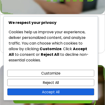
Posición de sueño del lado izquierdo:
We respect your privacy
beneficios, comodidad, reducción del reflujo
Cookies help us improve your experience,
La posición para dormir del lado izquierdo es
deliver personalized content, and analyze
conocida por sus numerosos beneficios para la…
traffic. You can choose which cookies to
24/02/2026
allow by clicking
Customize
. Click
Accept
All
to consent or
Reject All
to decline non-
essential cookies.
Customize
Reject All
Accept All