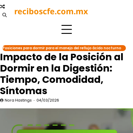
Skip
reciboscfe.com.mx
to
content
Posiciones para dormir para el manejo del reflujo ácido nocturno
Impacto de la Posición al
Dormir en la Digestión:
Tiempo, Comodidad,
Síntomas
Nora Hastings
04/03/2026