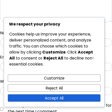
We respect your privacy
Name
*
Cookies help us improve your experience,
deliver personalized content, and analyze
traffic. You can choose which cookies to
allow by clicking
Customize
. Click
Accept
Email
*
All
to consent or
Reject All
to decline non-
essential cookies.
Customize
Website
Reject All
Accept All
Save my name, email, and website in this browser for
the next time I comment.